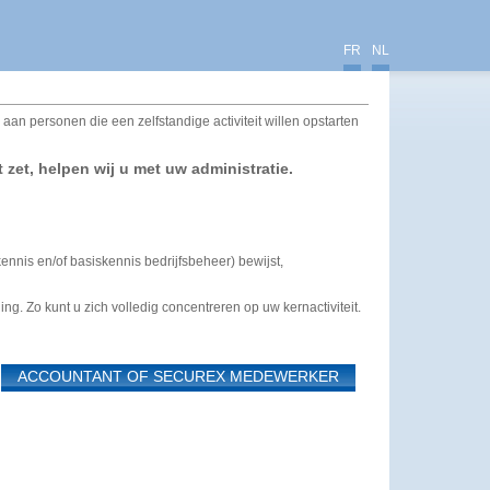
FR
NL
an personen die een zelfstandige activiteit willen opstarten
t zet, helpen wij u met uw administratie.
nis en/of basiskennis bedrijfsbeheer) bewijst,
ng. Zo kunt u zich volledig concentreren op uw kernactiviteit.
ACCOUNTANT OF SECUREX MEDEWERKER