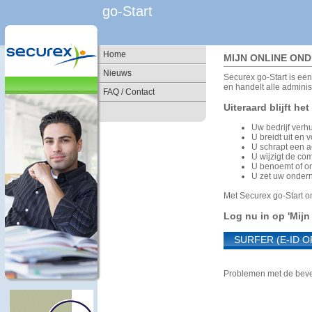
go-Start
Home
MIJN ONLINE ON
Nieuws
Securex go-Start is een
en handelt alle administ
FAQ / Contact
Uiteraard blijft he
Uw bedrijf verhu
U breidt uit en v
U schrapt een act
U wijzigt de co
U benoemt of on
U zet uw onder
Met Securex go-Start on
Log nu in op 'Mij
SURFER (E-ID O
Problemen met de bevei