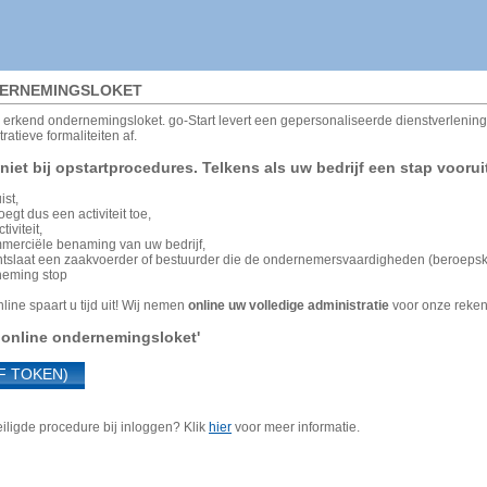
DERNEMINGSLOKET
 erkend ondernemingsloket. go-Start levert een gepersonaliseerde dienstverlening a
ratieve formaliteiten af.
t niet bij opstartprocedures. Telkens als uw bedrijf een stap voorui
ist,
oegt dus een activiteit toe,
iviteit,
mmerciële benaming van uw bedrijf,
tslaat een zaakvoerder of bestuurder die de ondernemersvaardigheden (beroepsken
neming stop
line spaart u tijd uit! Wij nemen
online uw volledige administratie
voor onze rekeni
n online ondernemingsloket'
F TOKEN)
ligde procedure bij inloggen? Klik
hier
voor meer informatie.