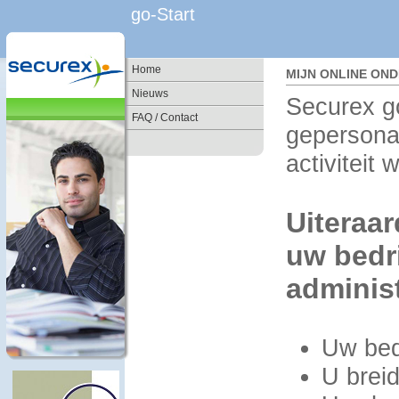
go-Start
Home
MIJN ONLINE ON
Nieuws
Securex go
FAQ / Contact
gepersonal
activiteit 
Uiteraar
uw bedri
administ
Uw bedr
U breid