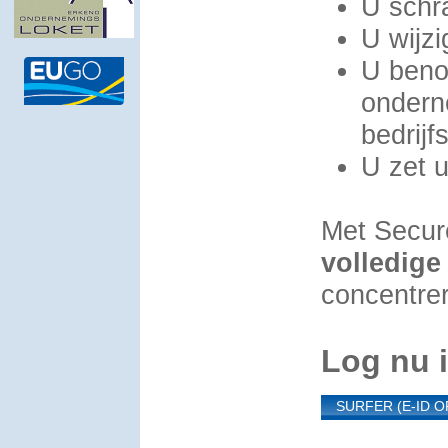
U schra
U wijz
U beno
ondern
bedrijf
U zet 
Met Secure
volledige
concentrer
Log nu 
SURFER (E-ID O