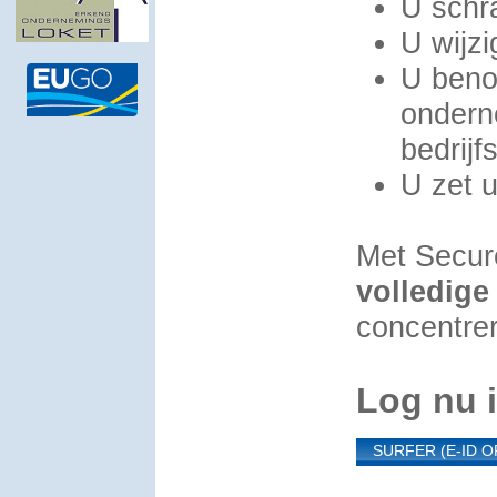
U schra
U wijz
U beno
ondern
bedrijf
U zet 
Met Secure
volledige
concentrer
Log nu 
SURFER (E-ID O