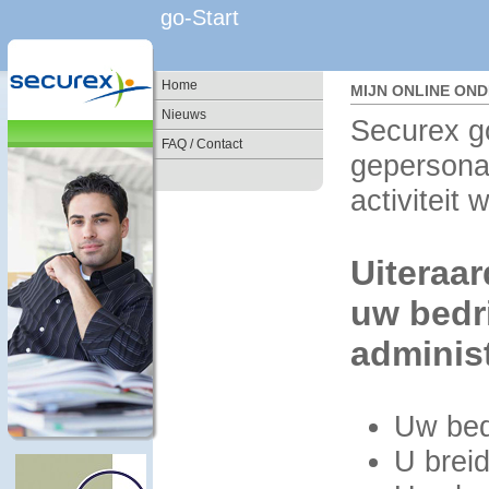
go-Start
Home
MIJN ONLINE ON
Nieuws
Securex go
FAQ / Contact
gepersonal
activiteit 
Uiteraar
uw bedri
administ
Uw bedr
U breid